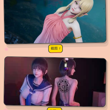
截图 1
♡
★
✧
♥