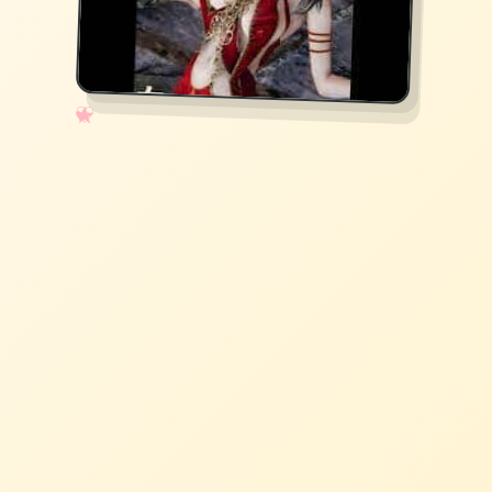
✧
♡
★
♥