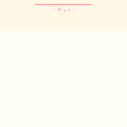
♥
♡
✧
✦
★