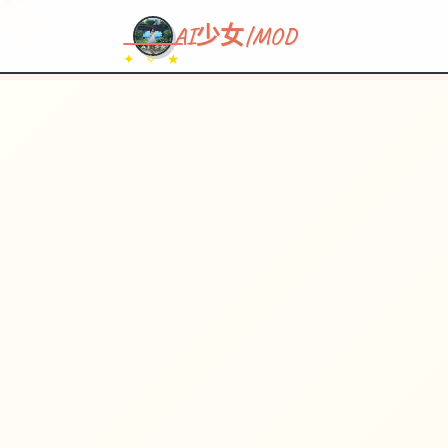
~~~
★
♡
✦
✧
♥
~
→
↗
AI少女|MOD
✦ ✧ ★