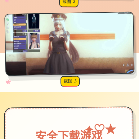
✧
♡
★
♥
截图 2
截图 3
♡
★
✧
♥
★
♡
✦
安全下载游戏