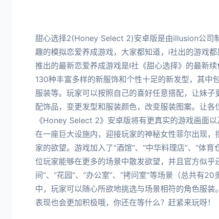
甜心选择2(Honey Select 2)安卓版是由illus
趣的模拟恋爱养成游戏，大家都知道，i社出的游戏都
推出的最新恋爱养成游戏是I社《甜心选择》的最新续
130种丰富多样的新服饰和个性十足的新发型，其中
服装等。玩家可以按照自己的喜好任意搭配，让妹子
配饰品，变更发型和服装颜色，改变服装图案。让各
《Honey Select 2》安卓版将有更真实的游戏
在一座巨大设施内，迎接玩家的神秘女性菲尔出现，
家的欲望。游戏加入了“酒馆”、“中华料理店”、“体育
位玩家能够在更多的场景中散发欲望，并且官方似乎还
间”、“花园”、“办公室”、“拷问室”等场景（总共有
中，玩家可以随心所欲地挑选与场景相符的角色服装
表现也会更加积极哦，你还在等什么？赶紧来玩呀！